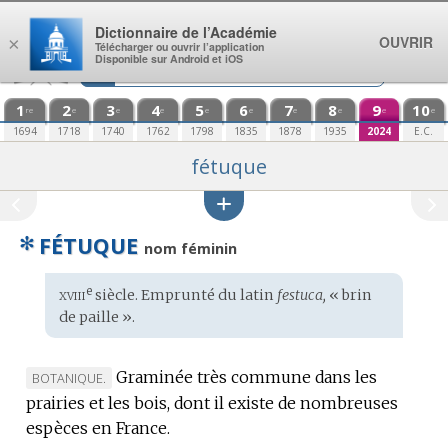
Aller au contenu
Dictionnaire de l’Académie
OUVRIR
×
Télécharger ou ouvrir l’application
Disponible sur Android et iOS
1
2
3
4
5
6
7
8
9
10
re
e
e
e
e
e
e
e
e
e
1694
1718
1740
1762
1798
1835
1878
1935
2024
E.C.
fétuque
✻
FÉTUQUE
nom féminin
xviii
e
Étymologie
siècle. Emprunté du
latin
festuca,
« brin
:
de paille ».
Graminée très commune dans les
MARQUE
BOTANIQUE.
prairies et les bois, dont il existe de nombreuses
DE
espèces en France.
DOMAINE