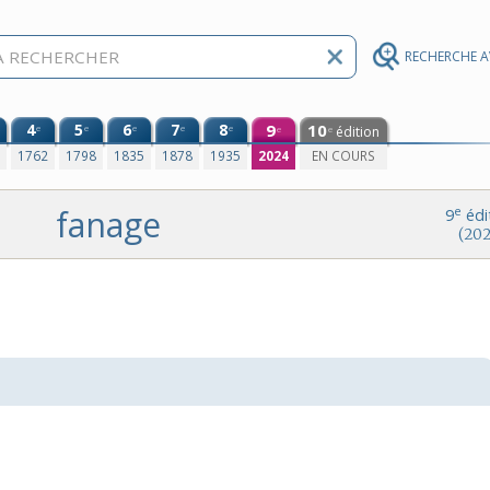
RECHERCHE 
4
5
6
7
8
9
10
e
e
e
e
e
édition
e
e
0
1762
1798
1835
1878
1935
2024
EN COURS
fanage
e
9
édi
(202