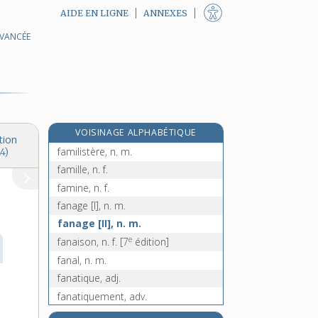
AIDE EN LIGNE
ANNEXES
AVANCÉE
fameux, -euse, adj.
familial, -ale, adj.
familiariser, v. tr. et pron.
familiarité, n. f.
familier, -ière, adj.
VOISINAGE ALPHABÉTIQUE
familièrement, adv.
tion
familistère, n. m.
4)
famille, n. f.
famine, n. f.
fanage [I], n. m.
fanage [II], n. m.
e
fanaison, n. f.
[7
édition]
fanal, n. m.
fanatique, adj.
fanatiquement, adv.
fanatiser, v. tr.