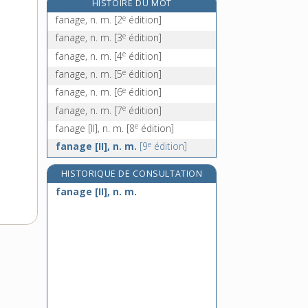
HISTOIRE DU MOT
fanatisme, n. m.
e
fanage, n. m.
[2
édition]
fanchon, n. f.
e
fanage, n. m.
[3
édition]
fandango, n. m.
e
fanage, n. m.
[4
édition]
fane, n. f.
e
fanage, n. m.
[5
édition]
e
fanage, n. m.
[6
édition]
e
fanage, n. m.
[7
édition]
e
fanage [II], n. m.
[8
édition]
e
fanage [II], n. m.
[9
édition]
HISTORIQUE DE CONSULTATION
fanage [II], n. m.