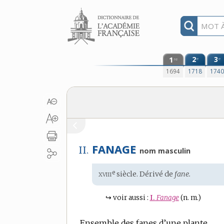
Aller au contenu
1
2
3
e
e
re
1694
1718
174
FANAGE
II.
nom masculin
xviii
e
Étymologie
siècle. Dérivé de
fane.
:
↪
voir aussi :
I.
Fanage
(n. m.)
Ensemble des fanes d’une plante.