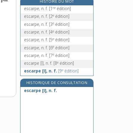
HISTOIRE DU MOT
escarpolette, n. f.
re
escarpe, n. f.
[1
édition]
escarre, n. f.
e
escarpe, n. f.
[2
édition]
e
escaveçade, n. f.
[7
édition]
e
escarpe, n. f.
[3
édition]
escharotiques, n. m. pl.
e
escarpe, n. f.
[4
édition]
e
[5
édition]
e
escarpe, n. f.
[5
édition]
e
escarpe, n. f.
[6
édition]
e
escarpe, n. f.
[7
édition]
e
escarpe [I], n. f.
[8
édition]
e
escarpe [I], n. f.
[9
édition]
HISTORIQUE DE CONSULTATION
escarpe [I], n. f.