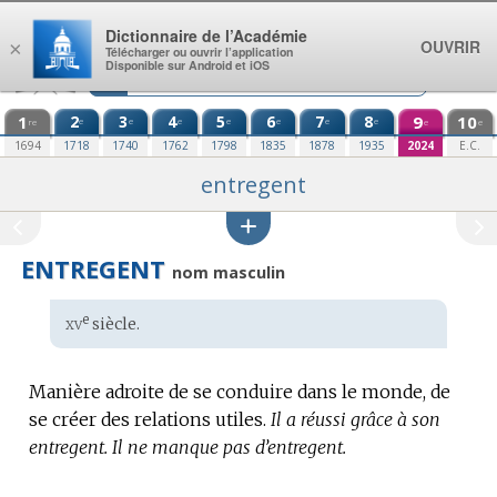
Aller au contenu
Dictionnaire de l’Académie
OUVRIR
×
Télécharger ou ouvrir l’application
Disponible sur Android et iOS
1
2
3
4
5
6
7
8
9
10
e
e
e
e
e
e
e
re
e
e
1694
1718
1740
1762
1798
1835
1878
1935
2024
E.C.
entregent
ENTREGENT
nom masculin
xv
e
Étymologie
siècle.
:
Manière adroite de se conduire dans le monde, de
se créer des relations utiles.
Il a réussi grâce à son
entregent.
Il ne manque pas d’entregent.