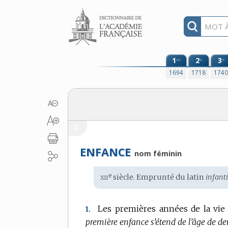
Aller au contenu
1
2
3
re
e
e
1694
1718
174
ENFANCE
nom féminin
xii
e
Étymologie
siècle. Emprunté du
latin
infanti
:
Les premières années de la vie 
1.
première enfance s’étend de l’âge de deu