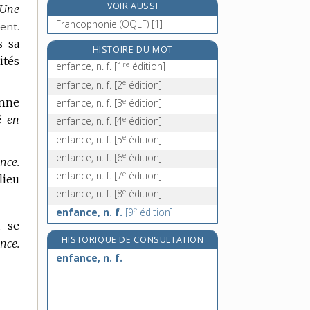
VOIR AUSSI
Une
enfantillage, n. m.
Francophonie (OQLF) [1]
ent.
enfantin, -ine, adj.
s sa
enfarger, v. tr.
HISTOIRE DU MOT
ités
re
enfariné, -ée, adj.
enfance, n. f.
[1
édition]
e
enfance, n. f.
[2
édition]
e
onne
enfance, n. f.
[3
édition]
é en
e
enfance, n. f.
[4
édition]
e
enfance, n. f.
[5
édition]
e
enfance, n. f.
[6
édition]
ance.
e
enfance, n. f.
[7
édition]
lieu
e
enfance, n. f.
[8
édition]
e
enfance, n. f.
[9
édition]
à se
HISTORIQUE DE CONSULTATION
nce.
enfance, n. f.