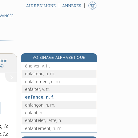
AIDE EN LIGNE
ANNEXES
AVANCÉE
énergisant, -ante, adj.
énergumène, n.
énervant, -ante, adj.
énervation, n. f.
énervé, -ée, adj.
VOISINAGE ALPHABÉTIQUE
énervement, n. m.
tion
énerver, v. tr.
4)
enfaîteau, n. m.
enfaîtement, n. m.
enfaîter, v. tr.
enfance, n. f.
enfançon, n. m.
enfant, n.
enfantelet, -ette, n.
, la
enfantement, n. m.
.
La
enfanter, v. tr.