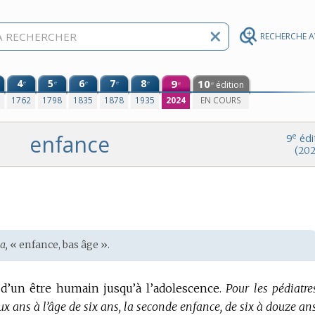
RECHERCHE 
4
5
6
7
8
9
10
e
e
e
e
e
édition
e
e
0
1762
1798
1835
1878
1935
2024
EN COURS
enfance
e
9
édi
(202
a,
« enfance, bas âge ».
d’un être humain jusqu’à l’adolescence.
Pour les pédiatres
x ans à l’âge de six ans, la seconde enfance, de six à douze ans