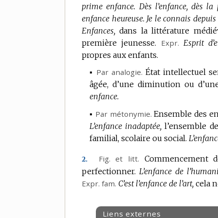
prime enfance.
Dès l’enfance, dès la 
enfance heureuse.
Je le connais depui
Enfances,
dans la littérature médi
première jeunesse.
Expr.
Esprit d’
propres aux enfants.
▪
Par analogie.
État intellectuel s
âgée, d’une diminution ou d’une
enfance.
▪
Par métonymie.
Ensemble des enf
L’enfance inadaptée,
l’ensemble de
familial, scolaire ou social.
L’enfan
Fig.
et
litt.
Commencement de 
2.
perfectionner.
L’enfance de l’humani
Expr.
fam.
C’est l’enfance de l’art,
cela n
Liens externes