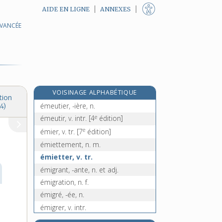
AIDE EN LIGNE
ANNEXES
AVANCÉE
émétiser, v. tr.
émetteur, -trice, n.
émetteur-récepteur, n. m.
émettre, v. tr.
émeu, n. m.
VOISINAGE ALPHABÉTIQUE
émeute, n. f.
tion
émeutier, -ière, n.
4)
e
émeutir, v. intr.
[4
édition]
e
émier, v. tr.
[7
édition]
émiettement, n. m.
émietter, v. tr.
émigrant, -ante, n. et adj.
émigration, n. f.
émigré, -ée, n.
émigrer, v. intr.
émincé, -ée, adj. et n.