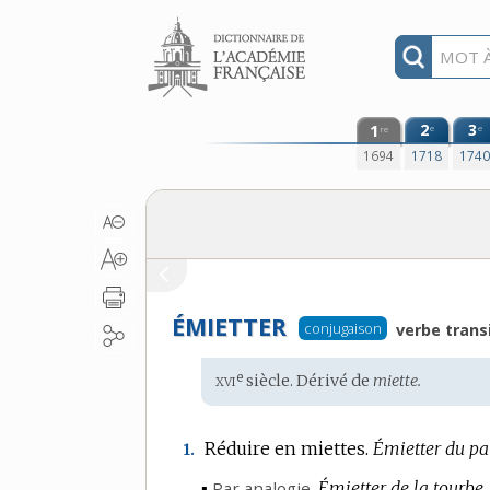
Aller au contenu
1
2
3
e
e
re
1694
1718
174
ÉMIETTER
conjugaison
verbe transi
xvi
e
Étymologie
siècle. Dérivé de
miette.
:
Réduire en miettes.
Émietter du pai
1.
▪
Par analogie.
Émietter de la tourbe,