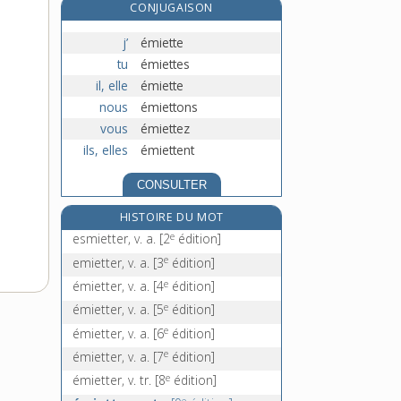
CONJUGAISON
émincer, v. tr.
éminemment, adv.
j’
émiette
éminence, n. f.
tu
émiettes
il, elle
émiette
éminent, -ente, adj.
nous
émiettons
vous
émiettez
ils, elles
émiettent
CONSULTER
HISTOIRE DU MOT
e
esmietter, v. a.
[2
édition]
e
emietter, v. a.
[3
édition]
e
émietter, v. a.
[4
édition]
e
émietter, v. a.
[5
édition]
e
émietter, v. a.
[6
édition]
e
émietter, v. a.
[7
édition]
e
émietter, v. tr.
[8
édition]
e