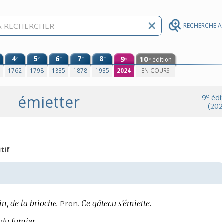
RECHERCHE 
4
5
6
7
8
9
10
e
e
e
e
e
édition
e
e
0
1762
1798
1835
1878
1935
2024
EN COURS
émietter
e
9
édi
(202
tif
n, de la brioche.
Pron.
Ce gâteau s’émiette.
 du fumier.