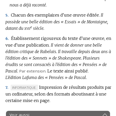
nous a déjà raconté.
Chacun des exemplaires d’une œuvre éditée.
Il
5.
possède une belle édition des « Essais » de Montaigne,
e
xvii
datant du
siècle.
Établissement rigoureux du texte d’une œuvre, en
6.
vue d’une publication.
Il vient de donner une belle
édition critique de Rabelais.
Il travaille depuis deux ans à
l’édition des « Sonnets » de Shakespeare.
Plusieurs
érudits se sont consacrés à l’édition des « Pensées » de
Pascal.
Par extension.
Le texte ainsi publié.
L’édition Lafuma des « Pensées » de Pascal.
Impression de résultats produits par
MARQUE
INFORMATIQUE.
7.
un ordinateur, selon des formats aboutissant à une
DE
certaine mise en page.
DOMAINE
:
Voir aussi