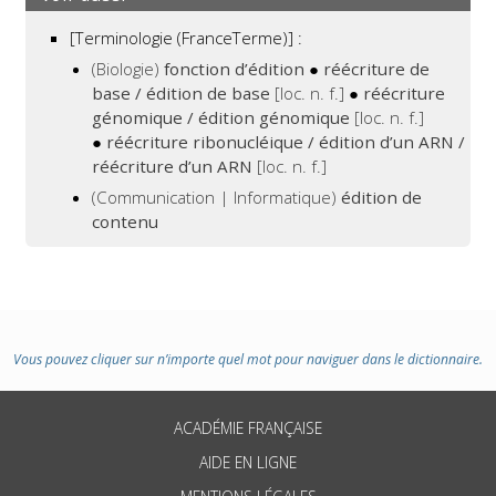
[Terminologie (FranceTerme)] :
(Biologie)
fonction d’édition
●
réécriture de
base / édition de base
[loc. n. f.]
●
réécriture
génomique / édition génomique
[loc. n. f.]
●
réécriture ribonucléique / édition d’un ARN /
réécriture d’un ARN
[loc. n. f.]
(Communication | Informatique)
édition de
contenu
Vous pouvez cliquer sur n’importe quel mot pour naviguer dans le dictionnaire.
ACADÉMIE FRANÇAISE
AIDE EN LIGNE