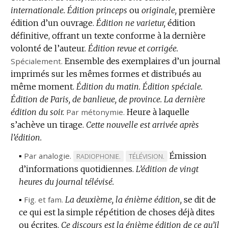
internationale.
Édition princeps
ou
originale,
première
édition d’un ouvrage.
Édition ne varietur,
édition
définitive, offrant un texte conforme à la dernière
volonté de l’auteur.
Édition revue et corrigée.
Spécialement.
Ensemble des exemplaires d’un journal
imprimés sur les mêmes formes et distribués au
même moment.
Édition du matin.
Édition spéciale.
Édition de Paris, de banlieue, de province.
La dernière
édition du soir.
Par métonymie.
Heure à laquelle
s’achève un tirage.
Cette nouvelle est arrivée après
l’édition.
▪
Par analogie.
Émission
MARQUE
MARQUE
RADIOPHONIE.
TÉLÉVISION.
d’informations quotidiennes.
DE
DE
L’édition de vingt
heures du journal télévisé.
DOMAINE
DOMAINE
:
:
▪
Fig.
et
fam.
La deuxième, la énième édition,
se dit de
ce qui est la simple répétition de choses déjà dites
ou écrites.
Ce discours est la énième édition de ce qu’il