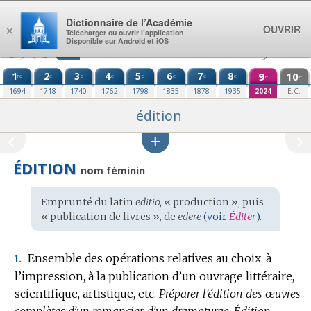
Aller au contenu
Dictionnaire de l’Académie
OUVRIR
×
Télécharger ou ouvrir l’application
Disponible sur Android et iOS
1
2
3
4
5
6
7
8
9
10
re
e
e
e
e
e
e
e
e
e
1694
1718
1740
1762
1798
1835
1878
1935
2024
E.C.
édition
ÉDITION
nom féminin
Étymologie
Emprunté du
latin
editio,
« production », puis
:
« publication de livres », de
edere
(voir
Éditer
).
Ensemble des opérations relatives au choix, à
1.
l’impression, à la publication d’un ouvrage littéraire,
scientifique, artistique, etc.
Préparer l’édition des œuvres
complètes d’un romancier, d’un dramaturge.
Édition