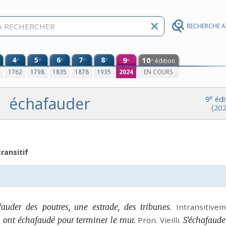
RECHERCHE 
4
5
6
7
8
9
10
e
e
e
e
e
édition
e
e
0
1762
1798
1835
1878
1935
2024
EN COURS
échafauder
e
9
édi
(202
ransitif
auder des poutres, une estrade, des tribunes.
Intransitivem
ont échafaudé pour terminer le mur.
Pron.
Vieilli.
S’échafauder