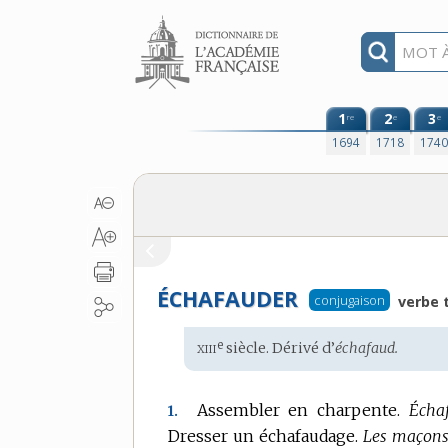
Aller au contenu
1
2
3
re
e
e
1694
1718
174
ÉCHAFAUDER
conjugaison
verbe t
xiii
e
Étymologie
siècle. Dérivé d’
échafaud.
:
Assembler en charpente.
Échaf
1.
Dresser un échafaudage.
Les maçons 