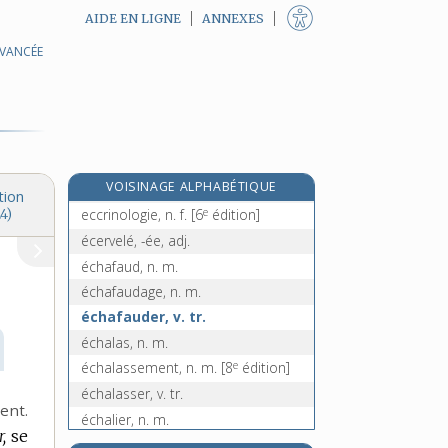
AIDE EN LIGNE
ANNEXES
AVANCÉE
ecclésiaste, n. m.
ecclésiastique, adj. et n. m.
ecclésiastiquement, adv.
ecclésiologie, n. f.
e
eccoprotique, adj.
[6
édition]
e
VOISINAGE ALPHABÉTIQUE
eccorthatique, adj.
[5
édition]
tion
e
eccrinologie, n. f.
[6
édition]
4)
écervelé, -ée, adj.
échafaud, n. m.
échafaudage, n. m.
échafauder, v. tr.
échalas, n. m.
e
échalassement, n. m.
[8
édition]
échalasser, v. tr.
ent.
échalier, n. m.
,
se
échalote, n. f.