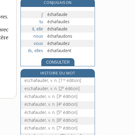
CONJUGAISON
échampir, v. tr.
échancré, -ée, adj.
j’
échafaude
res.
tu
échafaudes
échancrer, v. tr.
il, elle
échafaude
avec
échancrure, n. f.
nous
échafaudons
tère
vous
échafaudez
ils, elles
échafaudent
CONSULTER
HISTOIRE DU MOT
re
eschafauder, v. n.
[1
édition]
e
eschafauder, v. n.
[2
édition]
e
échafauder, v. n.
[3
édition]
e
échafauder, v. n.
[4
édition]
e
échafauder, v. n.
[5
édition]
e
échafauder, v. n.
[6
édition]
e
échafauder, v. n.
[7
édition]
e