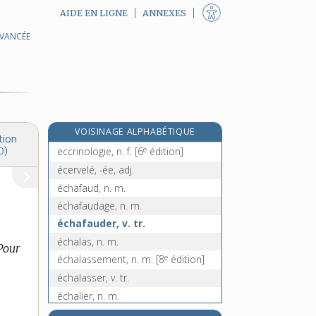
AIDE EN LIGNE
ANNEXES
AVANCÉE
ecclésiaste, n. m.
ecclésiastique, adj. et n. m.
ecclésiastiquement, adv.
ecclésiologie, n. f.
e
eccoprotique, adj.
[6
édition]
e
VOISINAGE ALPHABÉTIQUE
eccorthatique, adj.
[5
édition]
tion
e
eccrinologie, n. f.
[6
édition]
0)
écervelé, -ée, adj.
échafaud, n. m.
échafaudage, n. m.
échafauder, v. tr.
échalas, n. m.
Pour
e
échalassement, n. m.
[8
édition]
échalasser, v. tr.
échalier, n. m.
échalote, n. f.