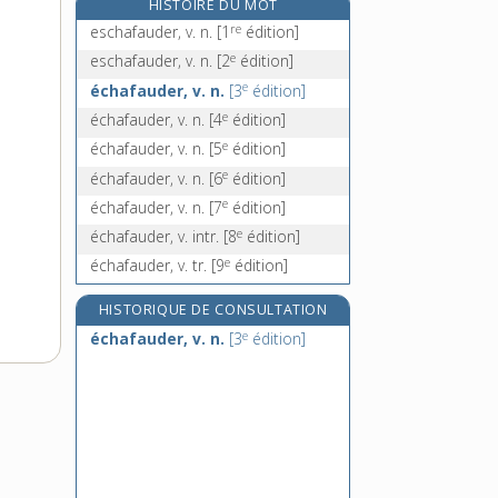
HISTOIRE DU MOT
échampir, v. tr.
re
eschafauder, v. n.
[1
édition]
échancré, -ée, adj.
e
eschafauder, v. n.
[2
édition]
échancrer, v. tr.
e
échafauder, v. n.
[3
édition]
échancrure, n. f.
e
échafauder, v. n.
[4
édition]
e
échafauder, v. n.
[5
édition]
e
échafauder, v. n.
[6
édition]
e
échafauder, v. n.
[7
édition]
e
échafauder, v. intr.
[8
édition]
e
échafauder, v. tr.
[9
édition]
HISTORIQUE DE CONSULTATION
e
échafauder, v. n.
[3
édition]