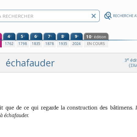
RECHERCHE 
4
5
6
7
8
9
10
e
e
e
e
e
e
édition
e
0
1762
1798
1835
1878
1935
2024
EN COURS
échafauder
e
3
édi
(174
dit que de ce qui regarde la construction des bâtimens.
 à échafauder.