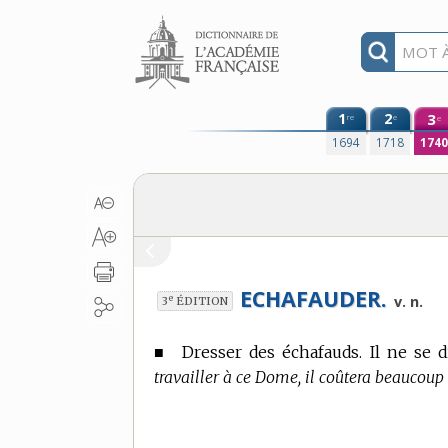
Aller au contenu
1
2
3
re
e
e
1694
1718
174
ECHAFAUDER.
e
v. n.
3
ÉDITION
■
Dresser des échafauds. Il ne se 
travailler à ce Dome, il coûtera beaucoup