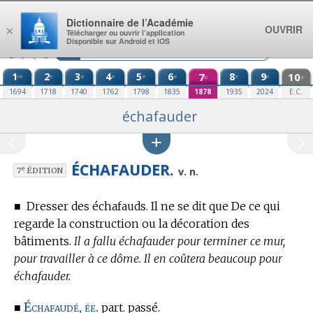
Aller au contenu
Dictionnaire de l’Académie
OUVRIR
×
Télécharger ou ouvrir l’application
Disponible sur Android et iOS
1
2
3
4
5
6
7
8
9
10
re
e
e
e
e
e
e
e
e
e
1694
1718
1740
1762
1798
1835
1878
1935
2024
E.C.
échafauder
ÉCHAFAUDER.
e
v. n.
7
ÉDITION
■
Dresser des échafauds. Il ne se dit que De ce qui
regarde la construction ou la décoration des
bâtiments.
Il a fallu échafauder pour terminer ce mur,
pour travailler à ce dôme. Il en coûtera beaucoup pour
échafauder.
Échafaudé, ée.
■
part. passé.