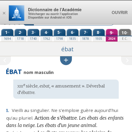
Aller au contenu
Dictionnaire de l’Académie
OUVRIR
×
Télécharger ou ouvrir l’application
Disponible sur Android et iOS
1
2
3
4
5
6
7
8
9
10
re
e
e
e
e
e
e
e
e
e
1694
1718
1740
1762
1798
1835
1878
1935
2024
E.C.
ébat
ÉBAT
nom masculin
xiii
e
Étymologie
siècle,
esbat,
« amusement ». Déverbal
:
d’
ébattre.
Vieilli
au singulier.
Ne s’emploie guère aujourd’hui
1.
qu’au pluriel.
Action de s’ébattre.
Les ébats des enfants
dans la neige.
Les ébats d’un jeune animal.