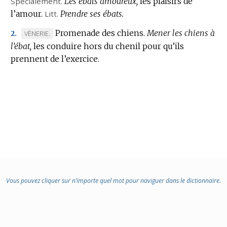
Spécialement.
Les ébats amoureux,
les plaisirs de
l’amour.
Litt.
Prendre ses ébats.
Promenade des chiens.
Mener les chiens à
MARQUE
VÈNERIE.
2.
l’ébat,
DE
les conduire hors du chenil pour qu’ils
prennent de l’exercice.
DOMAINE
:
Vous pouvez cliquer sur n’importe quel mot pour naviguer dans le dictionnaire.