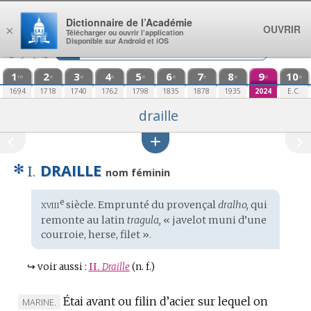
Aller au contenu
Dictionnaire de l’Académie
OUVRIR
×
Télécharger ou ouvrir l’application
Disponible sur Android et iOS
1
2
3
4
5
6
7
8
9
10
re
e
e
e
e
e
e
e
e
e
1694
1718
1740
1762
1798
1835
1878
1935
2024
E.C.
draille
✻
DRAILLE
I.
nom féminin
xviii
e
Étymologie
siècle. Emprunté du
provençal
dralho,
qui
:
remonte au
latin
tragula,
« javelot muni d’une
courroie, herse, filet ».
↪
voir aussi :
II.
Draille
(n. f.)
Étai avant ou filin d’acier sur lequel on
MARQUE
MARINE.