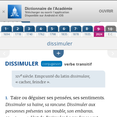
Aller au contenu
Dictionnaire de l’Académie
OUVRIR
×
Télécharger ou ouvrir l’application
Disponible sur Android et iOS
1
2
3
4
5
6
7
8
9
10
re
e
e
e
e
e
e
e
e
e
1694
1718
1740
1762
1798
1835
1878
1935
2024
E.C.
dissimuler
DISSIMULER
conjugaison
verbe transitif
xiv
e
Étymologie
siècle. Emprunté du
latin
dissimulare,
:
« cacher, feindre ».
Taire ou déguiser ses pensées, ses sentiments.
1.
Dissimuler sa haine, sa rancune.
Dissimuler aux
personnes présentes son trouble, son embarras.