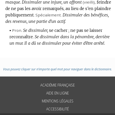
masque.
Dissimuler une injure, un affront
(vieilli),
feindre
de ne pas les avoir remarqués, au lieu de s’en plaindre
publiquement.
Spécialement.
Dissimuler des bénéfices,
des revenus, une partie d’un actif.
▪
Pron.
Se dissimuler,
se cacher ; ne pas se laisser
reconnaître.
Se dissimuler dans la pénombre, derrière
un mur.
Il a dû se dissimuler pour éviter d’être arrêté.
Vous pouvez cliquer sur n’importe quel mot pour naviguer dans le dictionnaire.
ACADÉMIE FRANÇAISE
AIDE EN LIGNE
MENTIONS LÉGALES
ACCESSIBILITÉ