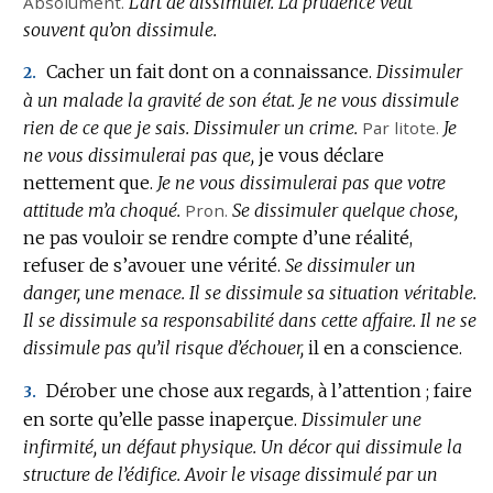
Absolument.
L’art de dissimuler.
La prudence veut
souvent qu’on dissimule.
Cacher un fait dont on a connaissance.
Dissimuler
2.
à un malade la gravité de son état.
Je ne vous dissimule
rien de ce que je sais.
Dissimuler un crime.
Par litote.
Je
ne vous dissimulerai pas que,
je vous déclare
nettement que.
Je ne vous dissimulerai pas que votre
attitude m’a choqué.
Pron.
Se dissimuler quelque chose,
ne pas vouloir se rendre compte d’une réalité,
refuser de s’avouer une vérité.
Se dissimuler un
danger, une menace.
Il se dissimule sa situation véritable.
Il se dissimule sa responsabilité dans cette affaire.
Il ne se
dissimule pas qu’il risque d’échouer,
il en a conscience.
Dérober une chose aux regards, à l’attention ; faire
3.
en sorte qu’elle passe inaperçue.
Dissimuler une
infirmité, un défaut physique.
Un décor qui dissimule la
structure de l’édifice.
Avoir le visage dissimulé par un