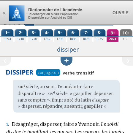
Aller au contenu
Dictionnaire de l’Académie
OUVRIR
×
Télécharger ou ouvrir l’application
Disponible sur Android et iOS
1
2
3
4
5
6
7
8
9
10
re
e
e
e
e
e
e
e
e
e
1694
1718
1740
1762
1798
1835
1878
1935
2024
E.C.
dissiper
DISSIPER
conjugaison
verbe transitif
xiii
e
Étymologie
siècle, au sens d’« anéantir, faire
:
xiv
e
disparaître » ;
siècle, « gaspiller, dépenser
sans compter ». Emprunté du
latin
dissipare,
« disperser, répandre, anéantir, gaspiller ».
Désagréger, disperser, faire s’évanouir.
Le soleil
1.
dissipe le brouillard, les nuages.
Les vapeurs, les fumées