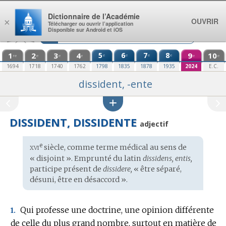
Aller au contenu
Dictionnaire de l’Académie
OUVRIR
×
Télécharger ou ouvrir l’application
Disponible sur Android et iOS
1
2
3
4
5
6
7
8
9
10
e
e
e
e
re
e
e
e
e
e
1694
1718
1740
1762
1798
1835
1878
1935
2024
E.C.
dissident, -ente
DISSIDENT, DISSIDENTE
adjectif
xvi
e
Étymologie
siècle, comme terme médical au sens de
:
« disjoint ». Emprunté du
latin
dissidens, entis,
participe présent de
dissidere,
« être séparé,
désuni, être en désaccord ».
Qui professe une doctrine, une opinion différente
1.
de celle du plus grand nombre, surtout en matière de