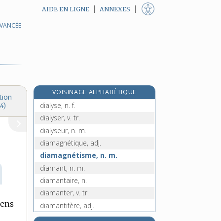
AIDE EN LIGNE
ANNEXES
AVANCÉE
e
dialogiste, n.
[7
édition]
dialogue, n. m.
dialoguer, v. intr. et tr.
dialoguiste, n.
e
dialthée, n. m.
[5
édition]
VOISINAGE ALPHABÉTIQUE
dialypétale, adj. et n. f.
tion
dialyse, n. f.
4)
dialyser, v. tr.
dialyseur, n. m.
diamagnétique, adj.
diamagnétisme, n. m.
diamant, n. m.
diamantaire, n.
diamanter, v. tr.
sens
diamantifère, adj.
diamantin, -ine, adj.