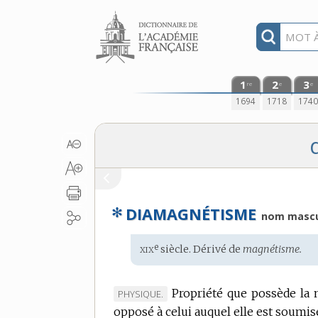
Aller au contenu
1
2
3
re
e
e
1694
1718
174
✻
DIAMAGNÉTISME
nom mascu
xix
e
Étymologie
siècle. Dérivé de
magnétisme.
:
Propriété que possède la
MARQUE
PHYSIQUE.
opposé à celui auquel elle est soumis
DE