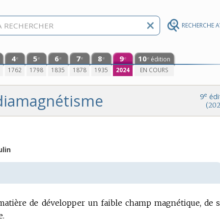
RECHERCHE 
4
5
6
7
8
9
10
édition
e
e
e
e
e
e
e
0
1762
1798
1835
1878
1935
2024
EN COURS
diamagnétisme
e
9
édi
(202
lin
 matière de développer un faible champ magnétique, de 
e.