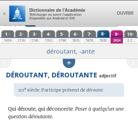
Aller au contenu
Dictionnaire de l’Académie
OUVRIR
×
Télécharger ou ouvrir l’application
Disponible sur Android et iOS
1
2
3
4
5
6
7
8
9
10
e
re
e
e
e
e
e
e
e
e
1694
1718
1740
1762
1798
1835
1878
1935
2024
E.C.
déroutant, -ante
DÉROUTANT, DÉROUTANTE
adjectif
xix
e
Étymologie
siècle. Participe présent de
dérouter.
:
Qui déroute, qui déconcerte.
Poser à quelqu’un une
question déroutante.