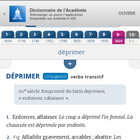
Aller au contenu
Dictionnaire de l’Académie
OUVRIR
×
Télécharger ou ouvrir l’application
Disponible sur Android et iOS
1
2
3
4
5
6
7
8
9
10
re
e
e
e
e
e
e
e
e
e
1694
1718
1740
1762
1798
1835
1878
1935
2024
E.C.
déprimer
DÉPRIMER
conjugaison
verbe transitif
xiv
e
Étymologie
siècle. Emprunté du
latin
deprimere,
:
« enfoncer, rabaisser ».
Enfoncer, affaisser.
Le coup a déprimé l’os frontal.
La
1.
chaussée est déprimée par endroits.
Fig.
Affaiblir gravement, accabler ; abattre.
Les
2.