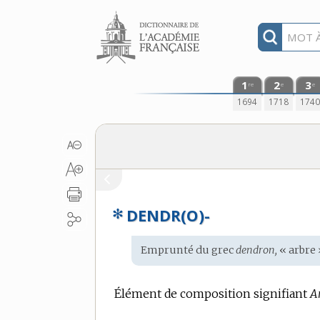
Aller au contenu
1
2
3
re
e
e
1694
1718
174
✻
DENDR(O)-
Étymologie
Emprunté du
grec
dendron,
« arbre 
:
Élément de composition signifiant
A