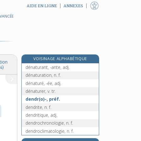
AIDE EN LIGNE
ANNEXES
AVANCÉE
dénatalité, n. f.
dénationalisation, n. f.
dénationaliser, v. tr.
dénatter, v. tr.
dénaturalisation, n. f.
VOISINAGE ALPHABÉTIQUE
dénaturaliser, v. tr.
tion
dénaturant, -ante, adj.
4)
dénaturation, n. f.
dénaturé, -ée, adj.
dénaturer, v. tr.
dendr(o)-, préf.
dendrite, n. f.
dendritique, adj.
dendrochronologie, n. f.
dendroclimatologie, n. f.
dendrographie, n. f.