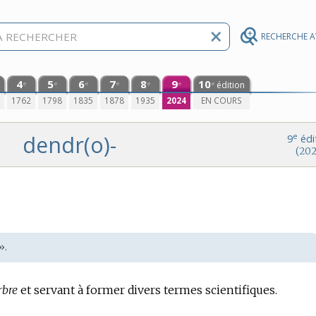
RECHERCHE 
4
5
6
7
8
9
10
édition
e
e
e
e
e
e
e
0
1762
1798
1835
1878
1935
2024
EN COURS
dendr(o)-
e
9
édi
(202
».
rbre
et servant à former divers termes scientifiques.