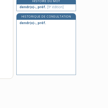
HISTOIRE DU MOT
dendroïde, adj.
e
dendr(o)-, préf.
[9
édition]
dendrolithe, n. m.
dendrologie, n. f.
HISTORIQUE DE CONSULTATION
dendr(o)-, préf.
dendromètre, n. m.