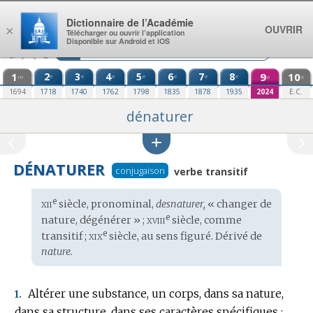
Aller au contenu
Dictionnaire de l’Académie
OUVRIR
×
Télécharger ou ouvrir l’application
Disponible sur Android et iOS
1
2
3
4
5
6
7
8
9
10
e
e
e
e
e
e
e
re
e
e
1694
1718
1740
1762
1798
1835
1878
1935
2024
E.C.
dénaturer
DÉNATURER
conjugaison
verbe transitif
xii
e
Étymologie
siècle, pronominal,
desnaturer,
« changer de
:
xviii
e
nature, dégénérer » ;
siècle, comme
xix
e
transitif ;
siècle, au sens figuré. Dérivé de
nature.
Altérer une substance, un corps, dans sa nature,
1.
dans sa structure, dans ses caractères spécifiques ;