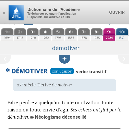
Aller au contenu
Dictionnaire de l’Académie
OUVRIR
×
Télécharger ou ouvrir l’application
Disponible sur Android et iOS
1
2
3
4
5
6
7
8
9
10
re
e
e
e
e
e
e
e
e
e
1694
1718
1740
1762
1798
1835
1878
1935
2024
E.C.
démotiver
✻
DÉMOTIVER
conjugaison
verbe transitif
xx
e
Étymologie
siècle. Dérivé de
motiver.
:
Faire perdre à quelqu’un toute motivation, toute
raison ou toute envie d’agir.
Ses échecs ont fini par le
démotiver.
◉
Remarque
Néologisme déconseillé.
: