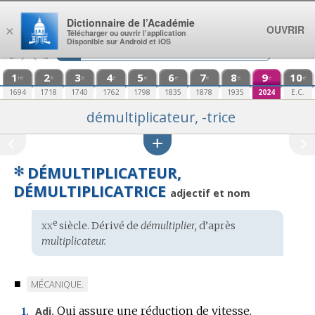
Aller au contenu
Dictionnaire de l’Académie
OUVRIR
×
Télécharger ou ouvrir l’application
Disponible sur Android et iOS
1
2
3
4
5
6
7
8
9
10
re
e
e
e
e
e
e
e
e
e
1694
1718
1740
1762
1798
1835
1878
1935
2024
E.C.
démultiplicateur, -trice
✻
DÉMULTIPLICATEUR,
DÉMULTIPLICATRICE
adjectif et nom
xx
e
Étymologie
siècle. Dérivé de
démultiplier,
d’après
:
multiplicateur.
■
MARQUE
MÉCANIQUE.
DE
Qui assure une réduction de vitesse.
Adj.
1.