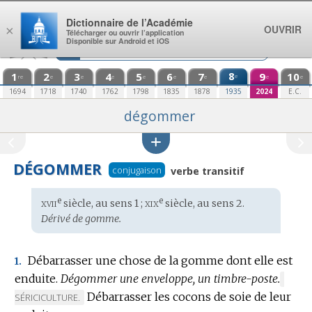
Aller au contenu
Dictionnaire de l’Académie
OUVRIR
×
Télécharger ou ouvrir l’application
Disponible sur Android et iOS
1
2
3
4
5
6
7
8
9
10
e
re
e
e
e
e
e
e
e
e
1694
1718
1740
1762
1798
1835
1878
1935
2024
E.C.
dégommer
DÉGOMMER
conjugaison
verbe transitif
xvii
xix
e
e
Étymologie
siècle, au sens 1 ;
siècle, au sens 2.
:
Dérivé de gomme.
Débarrasser une chose de la gomme dont elle est
1.
enduite.
Dégommer une enveloppe, un timbre-poste.
MARQ
Débarrasser les cocons de soie de leur
DE
SÉRICICULTURE.