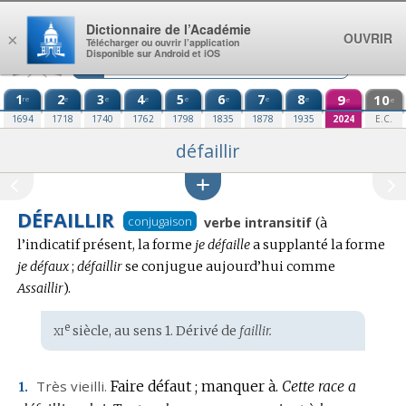
Aller au contenu
Dictionnaire de l’Académie
OUVRIR
×
Télécharger ou ouvrir l’application
Disponible sur Android et iOS
1
2
3
4
5
6
7
8
9
10
re
e
e
e
e
e
e
e
e
e
1694
1718
1740
1762
1798
1835
1878
1935
2024
E.C.
défaillir
DÉFAILLIR
Conjugaison
conjugaison
verbe intransitif
(à
:
l’indicatif présent, la forme
je défaille
a supplanté la forme
je défaux
;
défaillir
se conjugue aujourd’hui comme
Assaillir
).
xi
e
Étymologie
siècle, au sens 1. Dérivé de
faillir.
:
Très vieilli.
Faire défaut ; manquer à.
Cette race a
1.