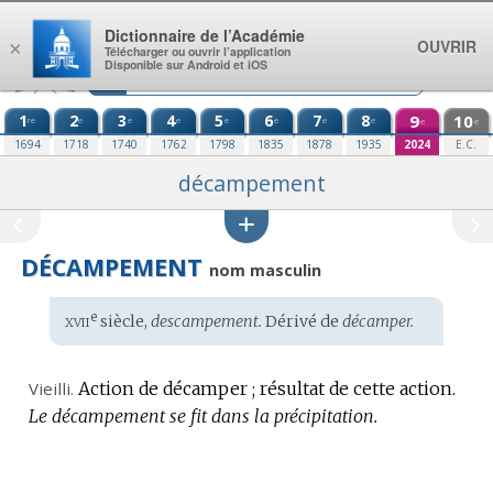
Aller au contenu
Dictionnaire de l’Académie
OUVRIR
×
Télécharger ou ouvrir l’application
Disponible sur Android et iOS
1
2
3
4
5
6
7
8
9
10
re
e
e
e
e
e
e
e
e
e
1694
1718
1740
1762
1798
1835
1878
1935
2024
E.C.
décampement
DÉCAMPEMENT
nom masculin
xvii
e
Étymologie
siècle,
descampement.
Dérivé de
décamper.
:
Vieilli.
Action de décamper ; résultat de cette action.
Le décampement se fit dans la précipitation.