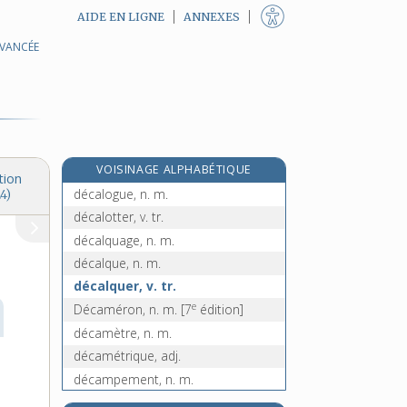
AIDE EN LIGNE
ANNEXES
AVANCÉE
décalcifiant, -ante, adj.
décalcification, n. f.
décalcifier, v. tr.
décalcomanie, n. f.
décaler, v. tr.
VOISINAGE ALPHABÉTIQUE
décalitre, n. m.
tion
décalogue, n. m.
4)
décalotter, v. tr.
décalquage, n. m.
décalque, n. m.
décalquer, v. tr.
e
Décaméron, n. m.
[7
édition]
décamètre, n. m.
décamétrique, adj.
décampement, n. m.
décamper, v. intr.