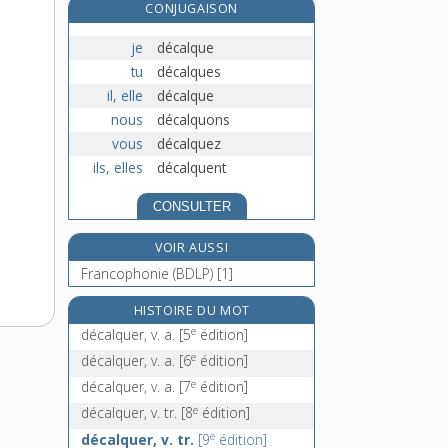
CONJUGAISON
décan, n. m.
décanal, -ale, adj.
je
décalque
décanat, n. m.
tu
décalques
e
il, elle
décalque
décandrie, n. f.
[7
édition]
nous
décalquons
vous
décalquez
ils, elles
décalquent
CONSULTER
VOIR AUSSI
Francophonie (BDLP) [1]
HISTOIRE DU MOT
e
décalquer, v. a.
[5
édition]
e
décalquer, v. a.
[6
édition]
e
décalquer, v. a.
[7
édition]
e
décalquer, v. tr.
[8
édition]
e
décalquer, v. tr.
[9
édition]