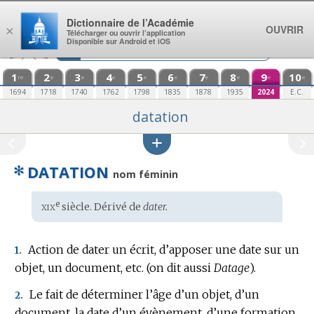
Aller au contenu
Dictionnaire de l’Académie
OUVRIR
×
Télécharger ou ouvrir l’application
Disponible sur Android et iOS
1
2
3
4
5
6
7
8
9
10
re
e
e
e
e
e
e
e
e
e
1694
1718
1740
1762
1798
1835
1878
1935
2024
E.C.
datation
✻
DATATION
nom féminin
xix
e
Étymologie
siècle. Dérivé de
dater.
:
Action de dater un écrit, d’apposer une date sur un
1.
objet, un document, etc. (on dit aussi
Datage
).
Le fait de déterminer l’âge d’un objet, d’un
2.
document, la date d’un évènement, d’une formation