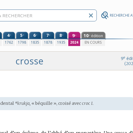
RECHERCHE 
4
5
6
7
8
9
10
e
e
e
e
e
édition
e
e
0
1762
1798
1835
1878
1935
2024
EN COURS
crosse
e
9
édi
(202
dental
*krukja,
« béquille », croisé avec
croc I.
oral d’un évêque, de l’abbé d’un monastère.
Une crosse d’o