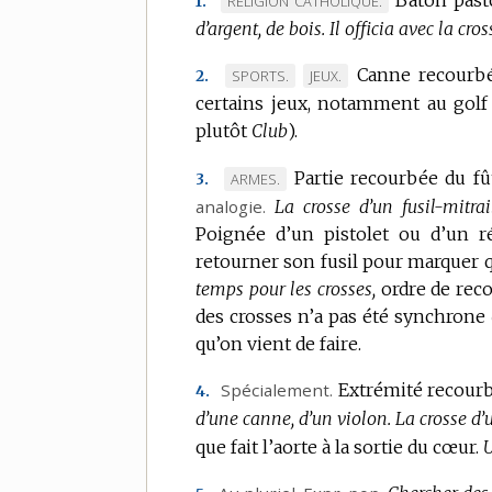
RELIGION CATHOLIQUE.
1.
d’argent, de bois.
DE
Il officia avec la cros
DOMAINE
Canne recourbée
MARQUE
MARQUE
SPORTS.
JEUX.
2.
:
certains jeux, notamment au golf e
DE
DE
plutôt
DOMAINE
Club
).
DOMAINE
:
:
Partie recourbée du fût
MARQUE
ARMES.
3.
analogie.
DE
La crosse d’un fusil-mitrail
Poignée d’un pistolet ou d’un ré
DOMAINE
retourner son fusil pour marquer qu
:
temps pour les crosses,
ordre de re
des crosses n’a pas été synchrone
qu’on vient de faire.
Spécialement.
Extrémité recourb
4.
d’une canne, d’un violon.
La crosse d’
que fait l’aorte à la sortie du cœur.
U