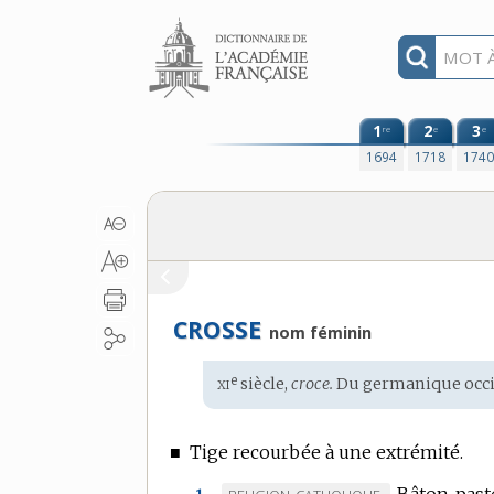
Aller au contenu
1
2
3
re
e
e
1694
1718
174
CROSSE
nom féminin
xi
e
Étymologie
siècle,
croce.
Du
germanique occi
:
■
Tige recourbée à une extrémité.
Bâton past
MARQUE