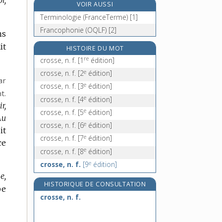
VOIR AUSSI
crossoptérygiens, n. m. pl.
Terminologie (FranceTerme) [1]
crotale, n. m.
Francophonie (OQLF) [2]
ns
e
crotaphite, adj.
[4
édition]
it
croton, n. m.
HISTOIRE DU MOT
re
crosse, n. f.
[1
édition]
e
crosse, n. f.
[2
édition]
ar
e
crosse, n. f.
[3
édition]
t.
e
crosse, n. f.
[4
édition]
r,
e
crosse, n. f.
[5
édition]
Au
e
crosse, n. f.
[6
édition]
it
e
crosse, n. f.
[7
édition]
ce
e
crosse, n. f.
[8
édition]
e
crosse, n. f.
[9
édition]
e,
HISTORIQUE DE CONSULTATION
be
crosse, n. f.