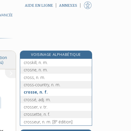
AIDE EN LIGNE
ANNEXES
AVANCÉE
croquet [III], n. m.
croquette, n. f.
croqueur, -euse, n.
croquignole, n. f.
croquignolet, -ette, adj.
VOISINAGE ALPHABÉTIQUE
croquis, n. m.
tion
croskill, n. m.
4)
crosne, n. m.
cross, n. m.
cross-country, n. m.
crosse, n. f.
crossé, adj. m.
crosser, v. tr.
crossette, n. f.
e
crosseur, n. m.
[8
édition]
crossing-over, n. m. inv.
r,