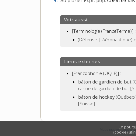
Au pluriel.
Expr.
pop.
Chercher des 
5.
Voir aussi
[Terminologie (FranceTerme)] :
(Défense | Aéronautique)
c
Liens externes
[Francophonie (OQLF)]
:
bâton de gardien de but
(Q
canne de gardien de but [S
bâton de hockey
(Québec/C
[Suisse]
En poursu
Vous pouvez cliquer s
(cookie), afi