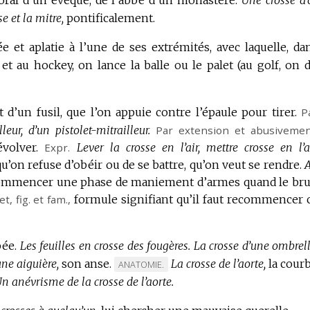
se et la mitre,
pontificalement.
 et aplatie à l’une de ses extrémités, avec laquelle, da
t au hockey, on lance la balle ou le palet (au golf, on d
 d’un fusil, que l’on appuie contre l’épaule pour tirer.
P
leur, d’un pistolet-mitrailleur.
Par extension
et
abusivemen
volver.
Expr.
Lever la crosse en l’air, mettre crosse en l’ai
’on refuse d’obéir ou de se battre, qu’on veut se rendre.
commencer une phase de maniement d’armes quand le bru
et,
fig.
et
fam.
,
formule signifiant qu’il faut recommencer 
ée.
Les feuilles en crosse des fougères.
La crosse d’une ombrell
une aiguière,
son anse.
La crosse de l’aorte,
la cour
MARQUE
ANATOMIE.
n anévrisme de la crosse de l’aorte.
DE
DOMAINE