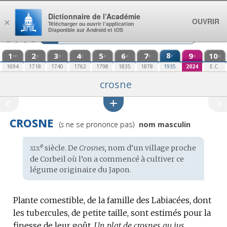
Aller au contenu
Dictionnaire de l’Académie
OUVRIR
×
Télécharger ou ouvrir l’application
Disponible sur Android et iOS
1
2
3
4
5
6
7
8
9
10
e
re
e
e
e
e
e
e
e
e
1694
1718
1740
1762
1798
1835
1878
1935
2024
E.C.
crosne
CROSNE
Prononciation
(
s
ne se prononce pas)
nom masculin
:
xix
e
Étymologie
siècle. De
Crosnes,
nom d’un village
proche
:
de Corbeil où l’on a commencé à cultiver ce
légume originaire du Japon.
Plante comestible, de la famille des Labiacées, dont
les tubercules, de petite taille, sont estimés pour la
finesse de leur goût.
Un plat de crosnes au jus.