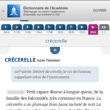
Aller au contenu
Dictionnaire de l’Académie
OUVRIR
×
Télécharger ou ouvrir l’application
Disponible sur Android et iOS
1
2
3
4
5
6
7
8
9
10
re
e
e
e
e
e
e
e
e
e
1694
1718
1740
1762
1798
1835
1878
1935
2024
E.C.
crécerelle
CRÉCERELLE
nom féminin
xiii
e
Étymologie
siècle. Dérivé de
crécelle,
le cri de l’oiseau
:
rappelant celui de l’instrument.
Petit rapace diurne à longue queue, de la
MARQUE
ZOOLOGIE.
famille des Falconidés, très commun en France.
DE
La
crécerelle a un plumage brun fauve tacheté de noir.
DOMAINE
La