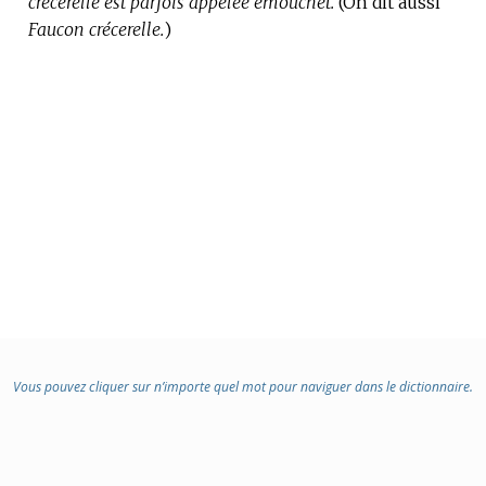
crécerelle est parfois appelée émouchet.
:
(On dit aussi
Faucon crécerelle.
)
Vous pouvez cliquer sur n’importe quel mot pour naviguer dans le dictionnaire.