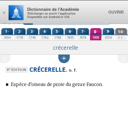
Aller au contenu
Dictionnaire de l’Académie
OUVRIR
×
Télécharger ou ouvrir l’application
Disponible sur Android et iOS
1
2
3
4
5
6
7
8
9
10
re
e
e
e
e
e
e
e
e
e
1694
1718
1740
1762
1798
1835
1878
1935
2024
E.C.
crécerelle
CRÉCERELLE.
e
n. f.
8
ÉDITION
■
Espèce d’oiseau de proie du genre Faucon.