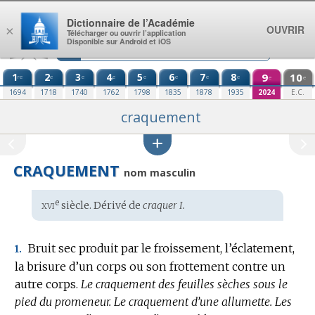
Aller au contenu
Dictionnaire de l’Académie
OUVRIR
×
Télécharger ou ouvrir l’application
Disponible sur Android et iOS
1
2
3
4
5
6
7
8
9
10
re
e
e
e
e
e
e
e
e
e
1694
1718
1740
1762
1798
1835
1878
1935
2024
E.C.
craquement
CRAQUEMENT
nom masculin
xvi
e
Étymologie
siècle. Dérivé de
craquer I.
:
Bruit sec produit par le froissement, l’éclatement,
1.
la brisure d’un corps ou son frottement contre un
autre corps.
Le craquement des feuilles sèches sous le
pied du promeneur.
Le craquement d’une allumette.
Les