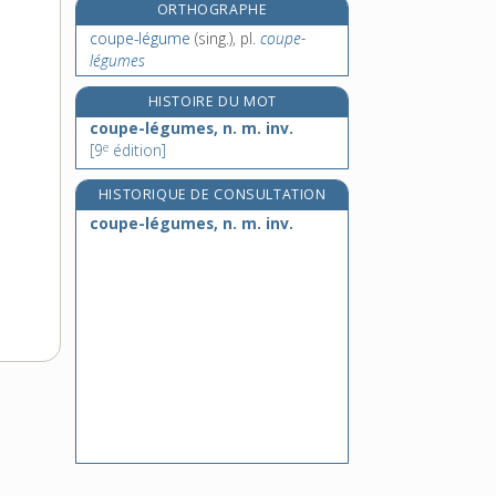
ORTHOGRAPHE
couper, v. tr. et intr.
coupe-légume
(sing.), pl.
coupe-
coupe-racines, n. m. inv.
légumes
couperet, n. m.
HISTOIRE DU MOT
couperose, n. f.
coupe-légumes, n. m. inv.
e
[9
édition]
HISTORIQUE DE CONSULTATION
coupe-légumes, n. m. inv.