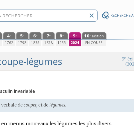
RECHERCHE 
4
5
6
7
8
9
10
édition
e
e
e
e
e
e
e
0
1762
1798
1835
1878
1935
2024
EN COURS
coupe-légumes
e
9
édi
(202
culin invariable
 verbale de
couper,
et de
légumes.
r en menus morceaux les légumes les plus divers.