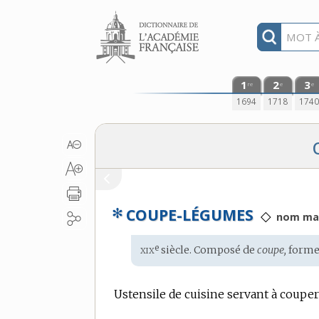
Aller au contenu
1
2
3
re
e
e
1694
1718
174
✻
COUPE-LÉGUMES
◇
nom mas
xix
e
Étymologie
siècle. Composé de
coupe,
forme
:
Ustensile de cuisine servant à coupe