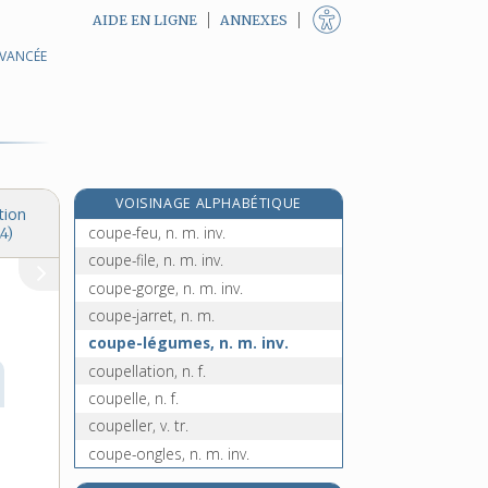
AIDE EN LIGNE
ANNEXES
AVANCÉE
coupe-choux, n. m. inv.
coupe-cigare, n. m.
coupe-circuit, n. m.
coupe-coupe, n. m. inv.
e
coupe-cul, n. m.
[6
édition]
VOISINAGE ALPHABÉTIQUE
coupée, n. f.
tion
coupe-feu, n. m. inv.
4)
coupe-file, n. m. inv.
coupe-gorge, n. m. inv.
coupe-jarret, n. m.
coupe-légumes, n. m. inv.
coupellation, n. f.
coupelle, n. f.
coupeller, v. tr.
coupe-ongles, n. m. inv.
coupe-papier, n. m. inv.