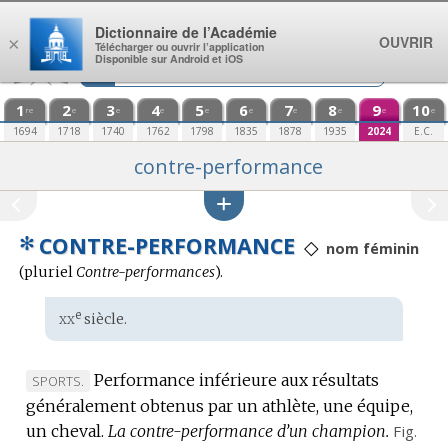
Aller au contenu
Dictionnaire de l’Académie
OUVRIR
×
Télécharger ou ouvrir l’application
Disponible sur Android et iOS
1
2
3
4
5
6
7
8
9
10
re
e
e
e
e
e
e
e
e
e
1694
1718
1740
1762
1798
1835
1878
1935
2024
E.C.
contre-performance
✻
CONTRE-PERFORMANCE
◇
nom féminin
(
pluriel
Contre-performances
).
xx
e
Étymologie
siècle.
:
Performance inférieure aux résultats
MARQUE
SPORTS.
généralement obtenus par un athlète, une équipe,
DE
un cheval.
DOMAINE
La contre-performance d’un champion.
Fig.