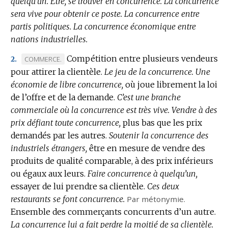
quelqu’un.
Être, se trouver en concurrence.
La concurrence
sera vive pour obtenir ce poste.
La concurrence entre
partis politiques.
La concurrence économique entre
nations industrielles.
Compétition entre plusieurs vendeurs
MARQUE
COMMERCE.
2.
pour attirer la clientèle.
DE
Le jeu de la concurrence.
Une
économie de libre concurrence,
DOMAINE
où joue librement la loi
de l’offre et de la demande.
:
C’est une branche
commerciale où la concurrence est très vive.
Vendre à des
prix défiant toute concurrence,
plus bas que les prix
demandés par les autres.
Soutenir la concurrence des
industriels étrangers,
être en mesure de vendre des
produits de qualité comparable, à des prix inférieurs
ou égaux aux leurs.
Faire concurrence à quelqu’un,
essayer de lui prendre sa clientèle.
Ces deux
restaurants se font concurrence.
Par métonymie.
Ensemble des commerçants concurrents d’un autre.
La concurrence lui a fait perdre la moitié de sa clientèle.