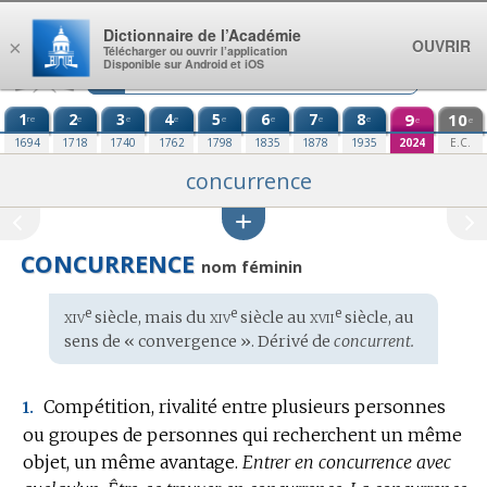
Aller au contenu
Dictionnaire de l’Académie
OUVRIR
×
Télécharger ou ouvrir l’application
Disponible sur Android et iOS
1
2
3
4
5
6
7
8
9
10
re
e
e
e
e
e
e
e
e
e
1694
1718
1740
1762
1798
1835
1878
1935
2024
E.C.
concurrence
CONCURRENCE
nom féminin
xiv
xiv
xvii
e
e
e
Étymologie
siècle, mais du
siècle au
siècle, au
:
sens de « convergence ». Dérivé de
concurrent.
Compétition, rivalité entre plusieurs personnes
1.
ou groupes de personnes qui recherchent un même
objet, un même avantage.
Entrer en concurrence avec