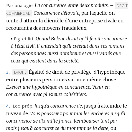
Par analogie.
La concurrence entre deux produits.
–
MARQU
DROIT
Concurrence déloyale,
par laquelle on
DE
COMMERCIAL.
DOMAIN
tente d’attirer la clientèle d’une entreprise rivale en
:
recourant à des moyens frauduleux.
▪
Fig.
et
litt.
Quand Balzac disait qu’il ferait concurrence
à l’état civil, il entendait qu’il créerait dans ses romans
des personnages aussi nombreux et aussi variés que
ceux qui existent dans la société.
Égalité de droit, de privilège, d’hypothèque
MARQUE
DROIT.
3.
entre plusieurs personnes sur une même chose.
DE
Exercer une hypothèque en concurrence.
DOMAINE
Venir en
concurrence avec plusieurs cohéritiers.
:
Loc.
prép.
Jusqu’à concurrence de,
jusqu’à atteindre le
4.
niveau de.
Vous pousserez pour moi les enchères jusqu’à
concurrence de dix mille francs.
Rembourser tant par
mois jusqu’à concurrence du montant de la dette,
ou