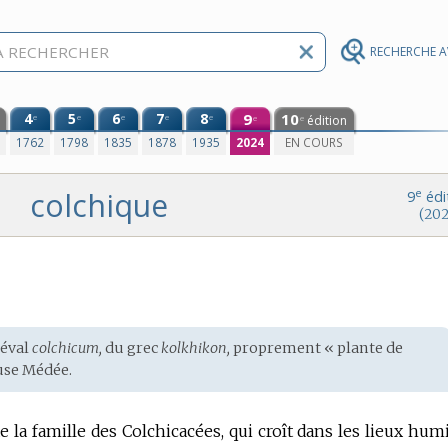
RECHERCHE 
4
5
6
7
8
9
10
e
e
e
e
e
édition
e
e
0
1762
1798
1835
1878
1935
2024
EN COURS
colchique
e
9
édi
(202
éval
colchicum,
du
grec
kolkhikon,
proprement « plante de
use Médée.
 la famille des Colchicacées, qui croît dans les lieux hum