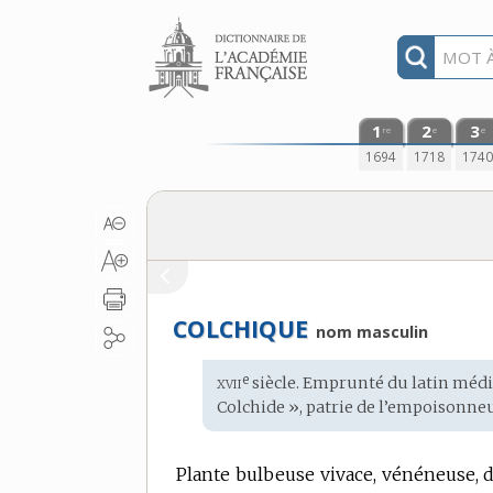
Aller au contenu
1
2
3
re
e
e
1694
1718
174
COLCHIQUE
nom masculin
xvii
e
Étymologie
siècle. Emprunté du
latin médi
:
Colchide », patrie de l’empoisonne
Plante bulbeuse vivace, vénéneuse, de