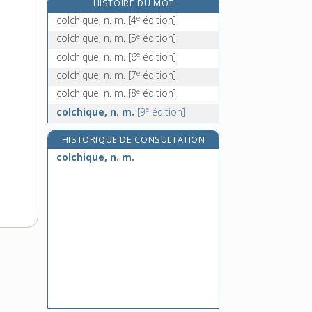
HISTOIRE DU MOT
colère, n. f.
e
colchique, n. m.
[4
édition]
re
colérer, v. intr.
[1
édition]
e
colchique, n. m.
[5
édition]
coléreux, -euse, adj.
e
colchique, n. m.
[6
édition]
colérique, adj.
e
colchique, n. m.
[7
édition]
e
colchique, n. m.
[8
édition]
e
colchique, n. m.
[9
édition]
HISTORIQUE DE CONSULTATION
colchique, n. m.