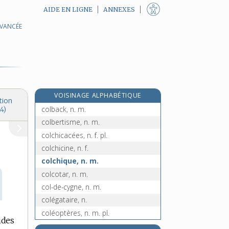
AIDE EN LIGNE
ANNEXES
AVANCÉE
col, n. m.
cola, n.
e
colao, n. m.
[6
édition]
colarin, n. m.
colatier, n. m.
VOISINAGE ALPHABÉTIQUE
colature, n. f.
tion
colback, n. m.
4)
colbertisme, n. m.
colchicacées, n. f. pl.
colchicine, n. f.
colchique, n. m.
colcotar, n. m.
col-de-cygne, n. m.
colégataire, n.
coléoptères, n. m. pl.
ides
e
coléra-morbus, n. m.
[7
édition]