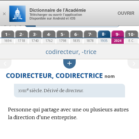
Aller au contenu
Dictionnaire de l’Académie
OUVRIR
×
Télécharger ou ouvrir l’application
Disponible sur Android et iOS
1
2
3
4
5
6
7
8
9
10
e
re
e
e
e
e
e
e
e
e
1694
1718
1740
1762
1798
1835
1878
1935
2024
E.C.
codirecteur, -trice
CODIRECTEUR, CODIRECTRICE
nom
xviii
e
Étymologie
siècle. Dérivé de
directeur.
:
Personne qui partage avec une ou plusieurs autres
la direction d’une entreprise.