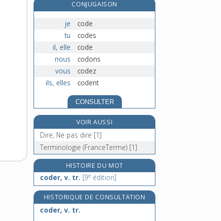
CONJUGAISON
codification, n. f.
codifier, v. tr.
je
code
e
codille, n. m.
[7
édition]
tu
codes
il, elle
code
codirecteur, -trice, n.
nous
codons
vous
codez
ils, elles
codent
CONSULTER
VOIR AUSSI
Dire, Ne pas dire [1]
Terminologie (FranceTerme) [1]
HISTOIRE DU MOT
e
coder, v. tr.
[9
édition]
HISTORIQUE DE CONSULTATION
coder, v. tr.