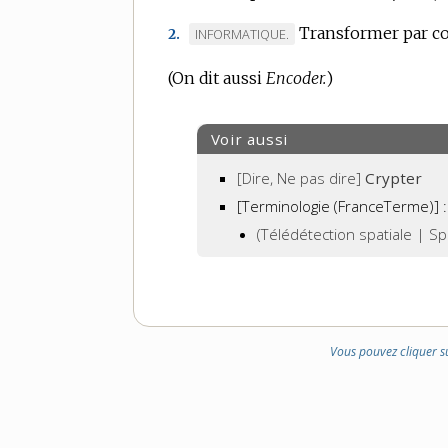
Transformer par co
MARQUE
INFORMATIQUE.
2.
DE
(On dit aussi
Encoder.
)
DOMAINE
:
Voir aussi
[Dire, Ne pas dire]
Crypter
[Terminologie (FranceTerme)] :
(Télédétection spatiale | Sp
Vous pouvez cliquer s