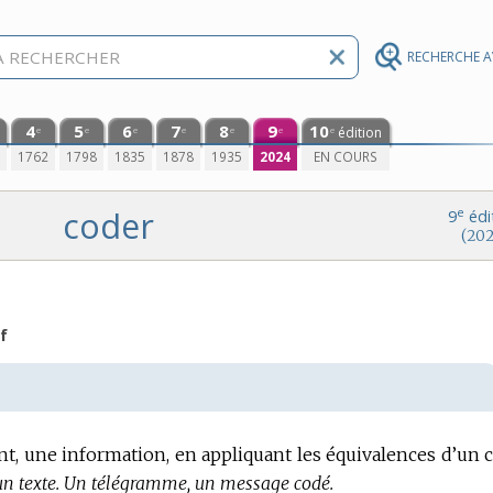
RECHERCHE 
4
5
6
7
8
9
10
édition
e
e
e
e
e
e
e
0
1762
1798
1835
1878
1935
2024
EN COURS
coder
e
9
édi
(202
f
t, une information, en appliquant les équivalences d’un 
n texte.
Un télégramme, un message codé.