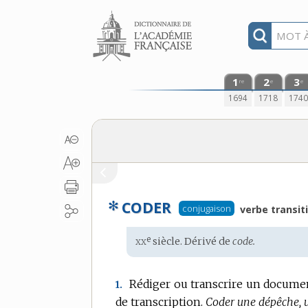
Aller au contenu
1
2
3
re
e
e
1694
1718
174
✻
CODER
conjugaison
verbe transiti
xx
e
Étymologie
siècle. Dérivé de
code.
:
Rédiger ou transcrire un documen
1.
de transcription.
Coder une dépêche, u