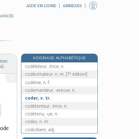
AIDE EN LIGNE
ANNEXES
AVANCÉE
e
cocyte, n. m.
[5
édition]
coda, n. f.
codage, n. m.
codant, -ante, adj.
code, n. m.
VOISINAGE ALPHABÉTIQUE
code-barres, n. m.
tion
codébiteur, -trice, n.
4)
e
codécimateur, n. m.
[7
édition]
codéine, n. f.
codemandeur, -eresse, n.
coder, v. tr.
codétenteur, -trice, n.
codétenu, -ue, n.
codex, n. m.
code
codicillaire, adj.
codicille, n. m.