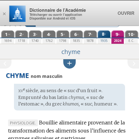
Aller au contenu
Dictionnaire de l’Académie
OUVRIR
×
Télécharger ou ouvrir l’application
Disponible sur Android et iOS
1
2
3
4
5
6
7
8
9
10
e
re
e
e
e
e
e
e
e
e
1694
1718
1740
1762
1798
1835
1878
1935
2024
E.C.
chyme
CHYME
nom masculin
xv
e
Étymologie
siècle, au sens de « suc d’un fruit ».
:
Emprunté du
bas latin
chymus,
« suc de
l’estomac », du
grec
khumos,
« suc, humeur ».
Bouillie alimentaire provenant de la
MARQUE
PHYSIOLOGIE.
transformation des aliments sous l’influence des
DE
enzymes salivaires et gastriques.
DOMAINE