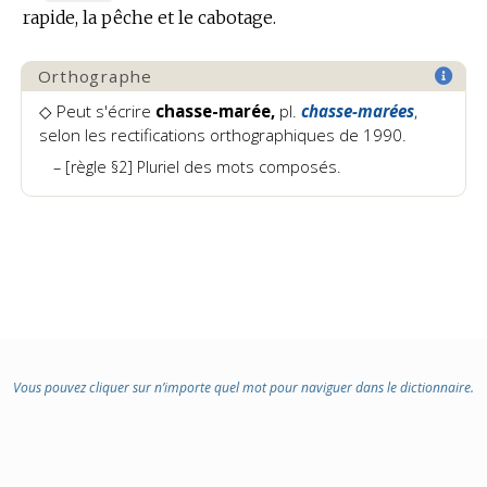
rapide, la pêche et le cabotage.
DE
DOMAINE
:
Orthographe
◇ Peut s'écrire
chasse-marée,
pl.
chasse-marées
,
selon les rectifications orthographiques de 1990.
[règle §2] Pluriel des mots composés.
Vous pouvez cliquer sur n’importe quel mot pour naviguer dans le dictionnaire.