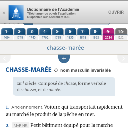
Aller au contenu
Dictionnaire de l’Académie
OUVRIR
×
Télécharger ou ouvrir l’application
Disponible sur Android et iOS
1
2
3
4
5
6
7
8
9
10
re
e
e
e
e
e
e
e
e
e
1694
1718
1740
1762
1798
1835
1878
1935
2024
E.C.
chasse-marée
CHASSE-MARÉE
◇
nom masculin invariable
xiii
e
Étymologie
siècle. Composé de
chasse,
forme verbale
:
de
chasser,
et de
marée.
Anciennement.
Voiture qui transportait rapidement
1.
au marché le produit de la pêche en mer.
Petit bâtiment équipé pour la marche
MARQUE
MARINE.
2.