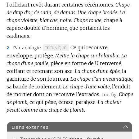
l’officiant revêt durant certaines cérémonies.
DE
Chape
de drap d’or, de satin, de damas.
DOMAINE
Une chape brodée.
La
chape violette, blanche, noire.
:
Chape rouge,
chape à
capuce doublé d’hermine, que portaient les
cardinaux.
Par analogie.
Ce qui recouvre,
MARQUE
TECHNIQUE.
2.
enveloppe, protège.
DE
Mettre la chape sur l’alambic.
La
chape d’une poulie,
DOMAINE
pièce en forme de U renversé,
coiffant et retenant son axe.
:
La chape d’une épée,
la
garniture de son fourreau.
La chape d’un pneumatique,
sa bande de roulement.
La chape d’une voûte,
l’enduit
de mortier dont on recouvre l’extrados.
Loc.
fig.
Chape
de plomb,
ce qui pèse, écrase, paralyse.
La chaleur
pesait comme une chape de plomb.
Liens externes
[Francophonie (OQLF)]
chape
• fourche