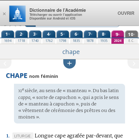
Aller au contenu
Dictionnaire de l’Académie
OUVRIR
×
Télécharger ou ouvrir l’application
Disponible sur Android et iOS
1
2
3
4
5
6
7
8
9
10
re
e
e
e
e
e
e
e
e
e
1694
1718
1740
1762
1798
1835
1878
1935
2024
E.C.
chape
CHAPE
nom féminin
xi
e
Étymologie
siècle, au sens de « manteau ». Du
bas latin
:
cappa,
« sorte de capuchon », qui a pris le sens
de « manteau à capuchon », puis de
« vêtement de cérémonie des prêtres ou des
moines ».
Longue cape agrafée par-devant, que
MARQUE
LITURGIE.
1.