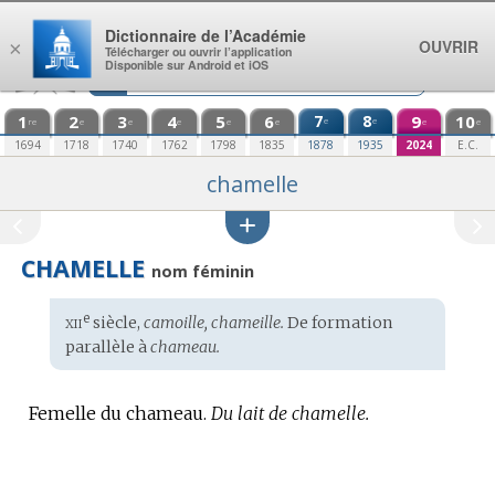
Aller au contenu
Dictionnaire de l’Académie
OUVRIR
×
Télécharger ou ouvrir l’application
Disponible sur Android et iOS
1
2
3
4
5
6
7
8
9
10
e
e
re
e
e
e
e
e
e
e
1694
1718
1740
1762
1798
1835
1878
1935
2024
E.C.
chamelle
CHAMELLE
nom féminin
xii
e
Étymologie
siècle,
camoille, chameille.
De formation
:
parallèle à
chameau.
Femelle du chameau.
Du lait de chamelle.