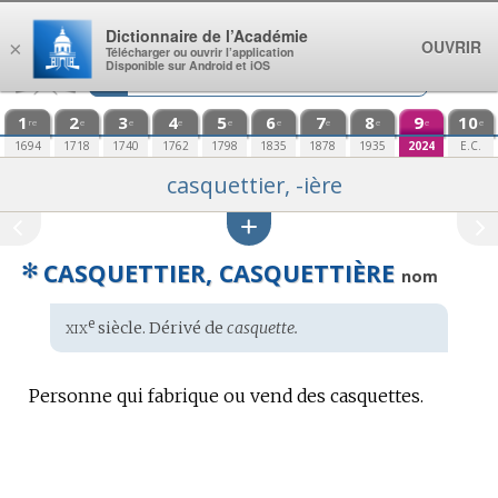
Aller au contenu
Dictionnaire de l’Académie
OUVRIR
×
Télécharger ou ouvrir l’application
Disponible sur Android et iOS
1
2
3
4
5
6
7
8
9
10
re
e
e
e
e
e
e
e
e
e
1694
1718
1740
1762
1798
1835
1878
1935
2024
E.C.
casquettier, -ière
✻
CASQUETTIER, CASQUETTIÈRE
nom
xix
e
Étymologie
siècle. Dérivé de
casquette.
:
Personne qui fabrique ou vend des casquettes.