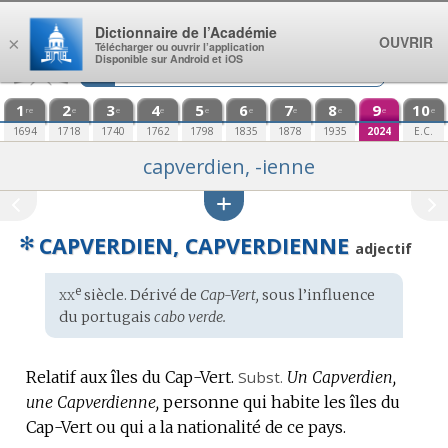
Aller au contenu
Dictionnaire de l’Académie
OUVRIR
×
Télécharger ou ouvrir l’application
Disponible sur Android et iOS
1
2
3
4
5
6
7
8
9
10
re
e
e
e
e
e
e
e
e
e
1694
1718
1740
1762
1798
1835
1878
1935
2024
E.C.
capverdien, -ienne
✻
CAPVERDIEN, CAPVERDIENNE
adjectif
xx
e
Étymologie
siècle. Dérivé de
Cap-Vert,
sous l’influence
:
du
portugais
cabo verde.
Relatif aux îles du Cap-Vert.
Subst.
Un Capverdien,
une Capverdienne,
personne qui habite les îles du
Cap-Vert ou qui a la nationalité de ce pays.