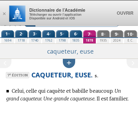
Aller au contenu
Dictionnaire de l’Académie
OUVRIR
×
Télécharger ou ouvrir l’application
Disponible sur Android et iOS
1
2
3
4
5
6
7
8
9
10
re
e
e
e
e
e
e
e
e
e
1694
1718
1740
1762
1798
1835
1878
1935
2024
E.C.
caqueteur, euse
CAQUETEUR, EUSE.
e
s.
7
ÉDITION
■
Celui, celle qui caquète et babille beaucoup.
Un
grand caqueteur. Une grande caqueteuse.
Il est familier.