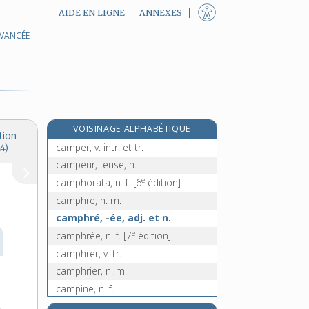
AIDE EN LIGNE
ANNEXES
AVANCÉE
campanulacées, n. f. pl.
campanule, n. f.
campanulé, -ée, adj.
campé, -ée, adj.
campêche, n. m.
VOISINAGE ALPHABÉTIQUE
campement, n. m.
tion
camper, v. intr. et tr.
4)
campeur, -euse, n.
e
camphorata, n. f.
[6
édition]
camphre, n. m.
camphré, -ée, adj. et n.
e
camphrée, n. f.
[7
édition]
camphrer, v. tr.
camphrier, n. m.
campine, n. f.
camping, n. m.