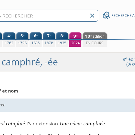
RECHERCHE 
4
5
6
7
8
9
10
e
e
e
e
e
édition
e
e
0
1762
1798
1835
1878
1935
2024
EN COURS
camphré, -ée
e
9
édi
(202
f et nom
er.
ool camphré.
Par extension.
Une odeur camphrée.