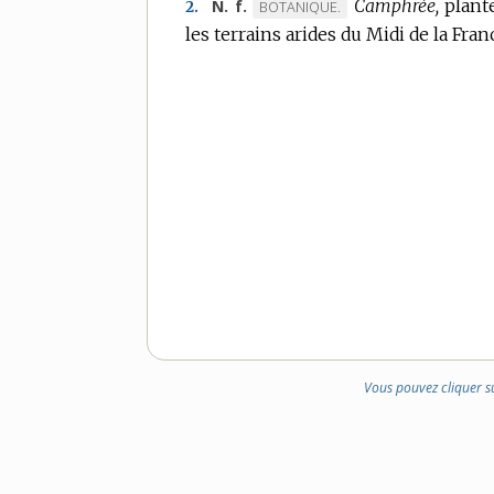
Camphrée,
plant
N. f.
MARQUE
BOTANIQUE.
2.
les terrains arides du Midi de la Fr
DE
DOMAINE
:
Vous pouvez cliquer s