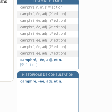
dans
HISTOIRE DU MOT
campo, n. m.
re
camphre, n. m.
[1
édition]
campos, n. m.
e
camphré, ée, adj.
[2
édition]
campus, n. m.
e
camphré, ée, adj.
[3
édition]
camus, -use, adj.
e
camphré, ée, adj.
[4
édition]
e
camphré, ée, adj.
[5
édition]
e
camphré, ée, adj.
[6
édition]
e
camphré, ée, adj.
[7
édition]
e
camphré, ée, adj.
[8
édition]
camphré, -ée, adj. et n.
e
[9
édition]
HISTORIQUE DE CONSULTATION
camphré, -ée, adj. et n.