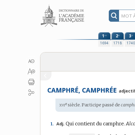
Aller au contenu
1
2
3
re
e
e
1694
1718
174
CAMPHRÉ, CAMPHRÉE
adjecti
xvi
e
Étymologie
siècle. Participe passé de
camphr
:
Qui contient du camphre.
Alc
Adj.
1.