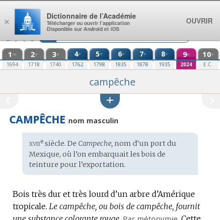
Aller au contenu
Dictionnaire de l’Académie
OUVRIR
×
Télécharger ou ouvrir l’application
Disponible sur Android et iOS
1
2
3
4
5
6
7
8
9
10
e
e
e
e
e
re
e
e
e
e
1694
1718
1740
1762
1798
1835
1878
1935
2024
E.C.
campêche
CAMPÊCHE
nom masculin
xvii
e
Étymologie
siècle. De
Campeche,
nom
d’un port du
:
Mexique, où l’on embarquait les bois de
teinture pour l’exportation.
Bois très dur et très lourd d’un arbre d’Amérique
tropicale.
Le campêche, ou bois de campêche, fournit
une substance colorante rouge.
Par métonymie.
Cette