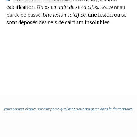
:
calcification.
DE
Un os en train de se calcifier.
DE
Souvent au
participe passé.
DOMAINE
Une lésion calcifiée,
DOMAINE
une lésion où se
sont déposés des sels de calcium insolubles.
:
:
Vous pouvez cliquer sur n’importe quel mot pour naviguer dans le dictionnaire.