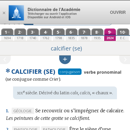
Aller au contenu
Dictionnaire de l’Académie
OUVRIR
×
Télécharger ou ouvrir l’application
Disponible sur Android et iOS
1
2
3
4
5
6
7
8
9
10
re
e
e
e
e
e
e
e
e
e
1694
1718
1740
1762
1798
1835
1878
1935
2024
E.C.
calcifier (se)
✻
CALCIFIER (SE)
Con
conjugaison
verbe pronominal
:
(se conjugue comme
Crier
).
xix
e
Étymologie
siècle. Dérivé du
latin
calx, calcis,
« chaux ».
:
Se recouvrir ou s’imprégner de calcaire.
MARQUE
GÉOLOGIE.
1.
Les peintures de cette grotte se calcifient.
DE
DOMAINE
Être le siège d’une
MARQUE
MARQUE
PHYSIOLOGIE.
PATHOLOGIE.
2.