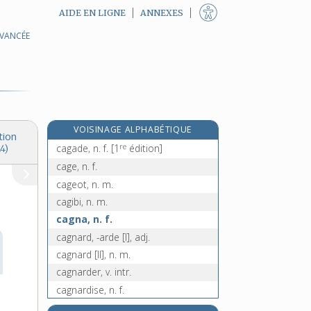
AIDE EN LIGNE
ANNEXES
AVANCÉE
cafetière, n. f.
e
cafier, n. m.
[7
édition]
cafouillage, n. m.
cafouiller, v. intr.
cafouillis, n. m.
VOISINAGE ALPHABÉTIQUE
caftan, n. m.
tion
re
cagade, n. f.
[1
édition]
4)
cage, n. f.
cageot, n. m.
cagibi, n. m.
cagna, n. f.
cagnard, -arde [I], adj.
cagnard [II], n. m.
cagnarder, v. intr.
cagnardise, n. f.
cagne, n. f.