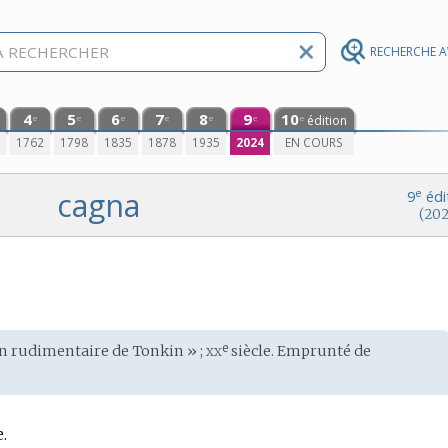
RECHERCHE 
4
5
6
7
8
9
10
édition
e
e
e
e
e
e
e
0
1762
1798
1835
1878
1935
2024
EN COURS
cagna
e
9
édi
(202
xx
e
n rudimentaire de Tonkin » ;
siècle. Emprunté de
.