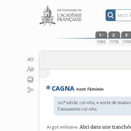
Aller au contenu
1
2
3
re
e
e
1694
1718
174
✻
CAGNA
nom féminin
xix
e
Étymologie
siècle,
cai-nha,
« sorte de maiso
:
l’annamite
cai-nha.
Argot militaire.
Abri dans une tranchée