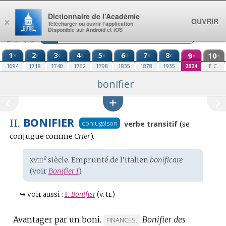
Aller au contenu
Dictionnaire de l’Académie
OUVRIR
×
Télécharger ou ouvrir l’application
Disponible sur Android et iOS
1
2
3
4
5
6
7
8
9
10
re
e
e
e
e
e
e
e
e
e
1694
1718
1740
1762
1798
1835
1878
1935
2024
E.C.
bonifier
BONIFIER
II.
Conjugaison
conjugaison
verbe transitif
(se
:
conjugue comme
Crier
).
xviii
e
Étymologie
siècle. Emprunté de l’
italien
bonificare
:
(voir
Bonifier I
).
↪
voir aussi :
I.
Bonifier
(v. tr.)
Avantager par un boni.
Bonifier des
MARQUE
FINANCES.